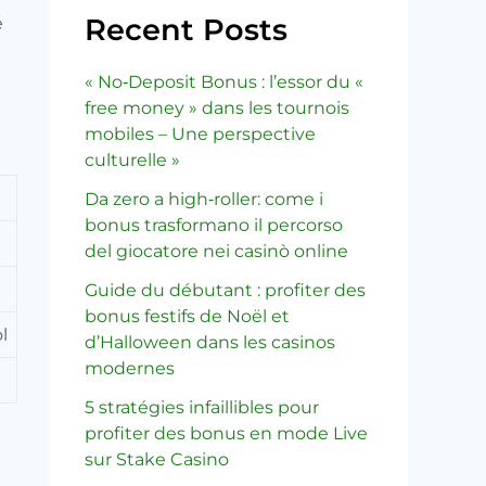
Recent Posts
é
« No‑Deposit Bonus : l’essor du «
free money » dans les tournois
mobiles – Une perspective
culturelle »
Da zero a high‑roller: come i
bonus trasformano il percorso
del giocatore nei casinò online
Guide du débutant : profiter des
bonus festifs de Noël et
l
d’Halloween dans les casinos
modernes
5 stratégies infaillibles pour
profiter des bonus en mode Live
sur Stake Casino