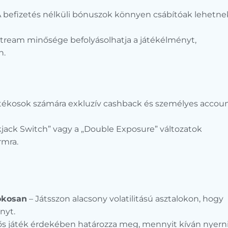
 befizetés nélküli bónuszok könnyen csábítóak lehetne
stream minősége befolyásolhatja a játékélményt,
n.
tékosok számára exkluzív cashback és személyes accou
kjack Switch” vagy a „Double Exposure” változatok
rmra.
 okosan
– Játsszon alacsony volatilitású asztalokon, hogy
nyt.
lős játék érdekében határozza meg, mennyit kíván nyern