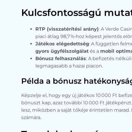
Kulcsfontosságú mutat
RTP (visszatérítési arány)
: A Verde Casi
piaci átlag 98,7 %‑hoz képest jelentős előn
Játékos elégedettség
: A független fel
gyors ügyfélszolgálat
és a
mobil optima
Bónusz felhasználás
: A befizetés nélkül
legmagasabb a hazai piacon.
Példa a bónusz hatékonysá
Képzelje el, hogy egy új játékos 10 000 Ft befiz
bónuszt kap, azaz további 10 000 Ft játékpénzt.
lesz, miközben a saját tőkéje érintetlen marad
számára.