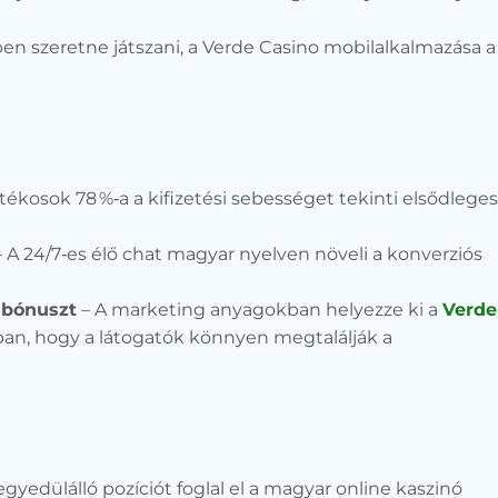
en szeretne játszani, a Verde Casino mobilalkalmazása a
átékosok 78 %‑a a kifizetési sebességet tekinti elsődleges
 A 24/7‑es élő chat magyar nyelven növeli a konverziós
 bónuszt
– A marketing anyagokban helyezze ki a
Verde
ban, hogy a látogatók könnyen megtalálják a
yedülálló pozíciót foglal el a magyar online kaszinó