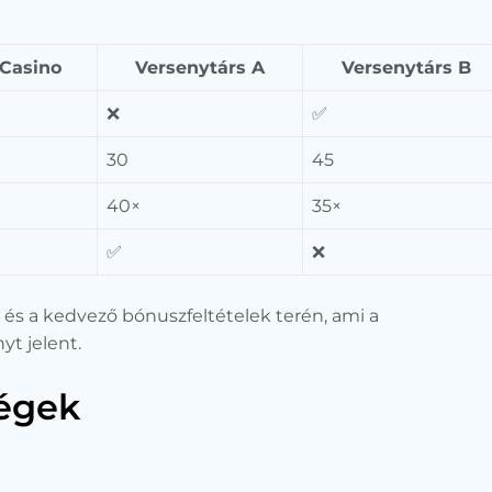
Casino
Versenytárs A
Versenytárs B
❌
✅
30
45
40×
35×
✅
❌
 és a kedvező bónuszfeltételek terén, ami a
yt jelent.
ségek