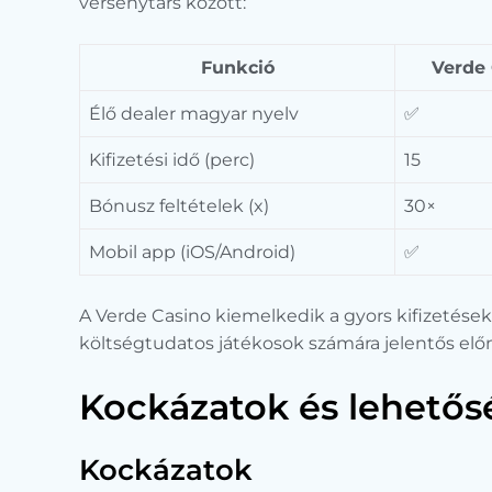
versenytárs között:
Funkció
Verde 
Élő dealer magyar nyelv
✅
Kifizetési idő (perc)
15
Bónusz feltételek (x)
30×
Mobil app (iOS/Android)
✅
A Verde Casino kiemelkedik a gyors kifizetések
költségtudatos játékosok számára jelentős előn
Kockázatok és lehető
Kockázatok