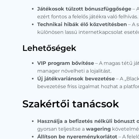
Játékosok túlzott bónuszfüggősége
– A
ezért fontos a felelős játékra való felhívás.
Technikai hibák élő közvetítésben
– A 
különösen lassú internetkapcsolat eseté
Lehetőségek
VIP program bővítése
– A magas tétű já
manager növelheti a lojalitást.
Új játékvariánsok bevezetése
– A „Blac
bevezetése friss izgalmat hozhat a platfo
Szakértői tanácsok
Használja a befizetés nélküli bónuszt
gyorsan teljesítse a
wagering
követelmé
Állítson be nyereménykorlátot
– A fele