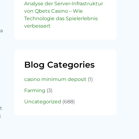
Analyse der Server‑Infrastruktur
von Qbets Casino – Wie
Technologie das Spielerlebnis
verbessert
 a
Blog Categories
casino minimum deposit
(1)
Farming
(3)
Uncategorized
(688)
t
k