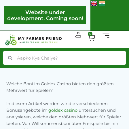
Skip
Post
to
navigation
Website under
More loc
content
development. Coming soon!
Cart
0
Search
Search
Welche Boni im Goldex Casino bieten den größten
Mehrwert für Spieler?
In diesem Artikel werden wir die verschiedenen
Bonusangebote im
goldex casino
untersuchen und
analysieren, welche den größten Mehrwert für Spieler
bieten. Von Willkommensboni über Freispiele bis hin