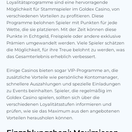
Loyalitätsprogramme sind eine hervorragende
Möglichkeit für Stammspieler im Goldex Casino, von
verschiedenen Vorteilen zu profitieren. Diese
Programme belohnen Spieler mit Punkten für jede
Wette, die sie platzieren. Mit der Zeit können diese
Punkte in Echtgeld, Freispiele oder andere exklusive
Prämien umgewandelt werden. Viele Spieler schätzen
die Möglichkeit, für ihre Treue belohnt zu werden, was
das Gesamterlebnis erheblich verbessert.
Einige Casinos bieten sogar VIP-Programme an, die
zusätzliche Vorteile wie persönliche Kontomanager,
schnellere Auszahlungen und spezielle Einladungen
zu Events beinhalten. Spieler, die regelmäßig im
Goldex Casino spielen, sollten sich über die
verschiedenen Loyalitätsstufen informieren und
prüfen, wie sie das Maximum aus den angebotenen
Vorteilen herausholen können.