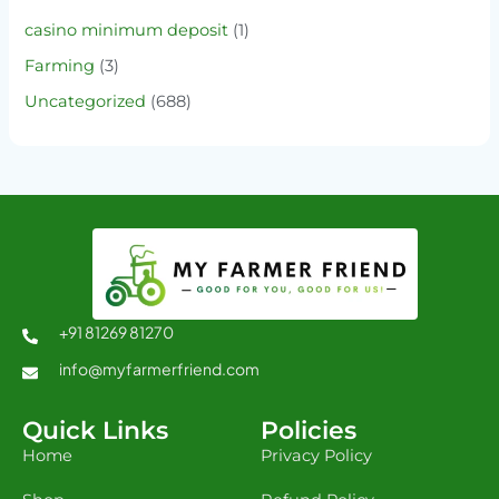
casino minimum deposit
(1)
Farming
(3)
Uncategorized
(688)
+91 81269 81270
info@myfarmerfriend.com
Quick Links
Policies
Home
Privacy Policy