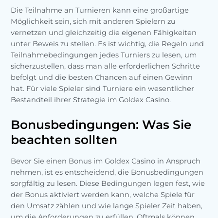
Die Teilnahme an Turnieren kann eine großartige
Möglichkeit sein, sich mit anderen Spielern zu
vernetzen und gleichzeitig die eigenen Fähigkeiten
unter Beweis zu stellen. Es ist wichtig, die Regeln und
Teilnahmebedingungen jedes Turniers zu lesen, um
sicherzustellen, dass man alle erforderlichen Schritte
befolgt und die besten Chancen auf einen Gewinn
hat. Für viele Spieler sind Turniere ein wesentlicher
Bestandteil ihrer Strategie im Goldex Casino.
Bonusbedingungen: Was Sie
beachten sollten
Bevor Sie einen Bonus im Goldex Casino in Anspruch
nehmen, ist es entscheidend, die Bonusbedingungen
sorgfältig zu lesen. Diese Bedingungen legen fest, wie
der Bonus aktiviert werden kann, welche Spiele für
den Umsatz zählen und wie lange Spieler Zeit haben,
um die Anforderungen zu erfüllen. Oftmals können