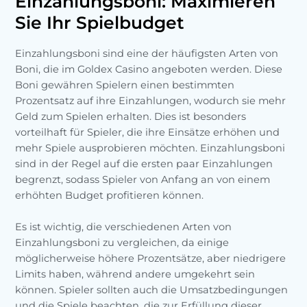
Einzahlungsboni: Maximieren
Sie Ihr Spielbudget
Einzahlungsboni sind eine der häufigsten Arten von
Boni, die im Goldex Casino angeboten werden. Diese
Boni gewähren Spielern einen bestimmten
Prozentsatz auf ihre Einzahlungen, wodurch sie mehr
Geld zum Spielen erhalten. Dies ist besonders
vorteilhaft für Spieler, die ihre Einsätze erhöhen und
mehr Spiele ausprobieren möchten. Einzahlungsboni
sind in der Regel auf die ersten paar Einzahlungen
begrenzt, sodass Spieler von Anfang an von einem
erhöhten Budget profitieren können.
Es ist wichtig, die verschiedenen Arten von
Einzahlungsboni zu vergleichen, da einige
möglicherweise höhere Prozentsätze, aber niedrigere
Limits haben, während andere umgekehrt sein
können. Spieler sollten auch die Umsatzbedingungen
und die Spiele beachten, die zur Erfüllung dieser