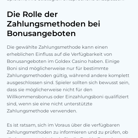
Die Rolle der
Zahlungsmethoden bei
Bonusangeboten
Die gewählte Zahlungsmethode kann einen
erheblichen Einfluss auf die Verfügbarkeit von
Bonusangeboten im Goldex Casino haben. Einige
Boni sind möglicherweise nur für bestimmte
Zahlungsmethoden gültig, während andere komplett
ausgeschlossen sind. Spieler sollten sich bewusst sein,
dass sie möglicherweise nicht für den
Willkommensbonus oder Einzahlungsboni qualifiziert
sind, wenn sie eine nicht unterstützte
Zahlungsmethode verwenden.
Es ist ratsam, sich im Voraus über die verfügbaren
Zahlungsmethoden zu informieren und zu prüfen, ob