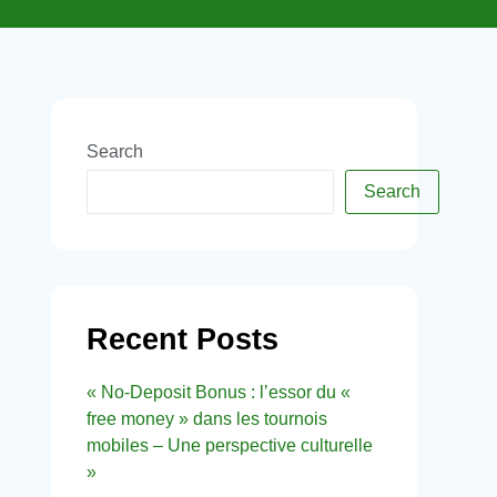
Search
Search
Recent Posts
« No‑Deposit Bonus : l’essor du «
free money » dans les tournois
mobiles – Une perspective culturelle
»