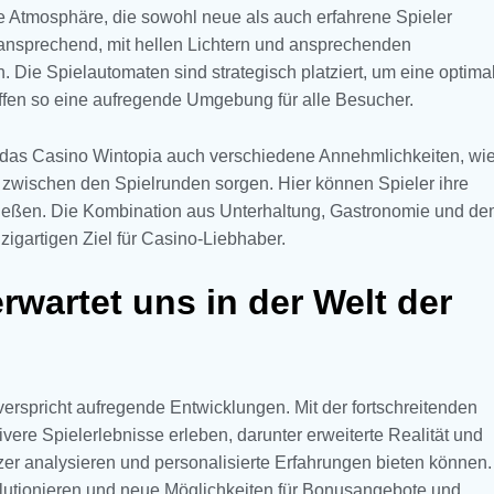
e Atmosphäre, die sowohl neue als auch erfahrene Spieler
 ansprechend, mit hellen Lichtern und ansprechenden
 Die Spielautomaten sind strategisch platziert, um eine optima
ffen so eine aufregende Umgebung für alle Besucher.
 das Casino Wintopia auch verschiedene Annehmlichkeiten, wi
 zwischen den Spielrunden sorgen. Hier können Spieler ihre
nießen. Die Kombination aus Unterhaltung, Gastronomie und d
igartigen Ziel für Casino-Liebhaber.
rwartet uns in der Welt der
erspricht aufregende Entwicklungen. Mit der fortschreitenden
ere Spielerlebnisse erleben, darunter erweiterte Realität und
tzer analysieren und personalisierte Erfahrungen bieten können.
lutionieren und neue Möglichkeiten für Bonusangebote und