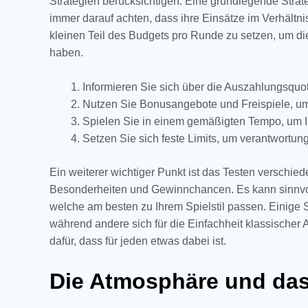
Strategien berücksichtigen. Eine grundlegende Strateg
immer darauf achten, dass ihre Einsätze im Verhältni
kleinen Teil des Budgets pro Runde zu setzen, um d
haben.
Informieren Sie sich über die Auszahlungsquo
Nutzen Sie Bonusangebote und Freispiele, u
Spielen Sie in einem gemäßigten Tempo, um 
Setzen Sie sich feste Limits, um verantwortun
Ein weiterer wichtiger Punkt ist das Testen verschi
Besonderheiten und Gewinnchancen. Es kann sinnvol
welche am besten zu Ihrem Spielstil passen. Einige 
während andere sich für die Einfachheit klassischer 
dafür, dass für jeden etwas dabei ist.
Die Atmosphäre und das