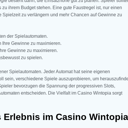
ie besteht darin, die Einsatzhöhe gut zu planen. Spieler sollte
s zu ihrem Budget stehen. Eine gute Faustregel ist, nur einen
ie Spielzeit zu verlängern und mehr Chancen auf Gewinne zu
ten der Spielautomaten.
m Ihre Gewinne zu maximieren.
Ihre Gewinne zu maximieren.
gsbewusst zu spielen.
edener Spielautomaten. Jeder Automat hat seine eigenen
l sein, verschiedene Spiele auszuprobieren, um herauszufind
Spieler bevorzugen die Spannung der progressiven Slots,
Automaten entscheiden. Die Vielfalt im Casino Wintopia sorgt
 Erlebnis im Casino Wintopi