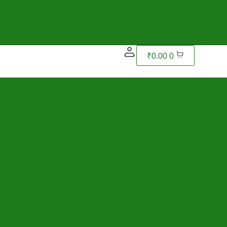
Cart
₹
0.00
0