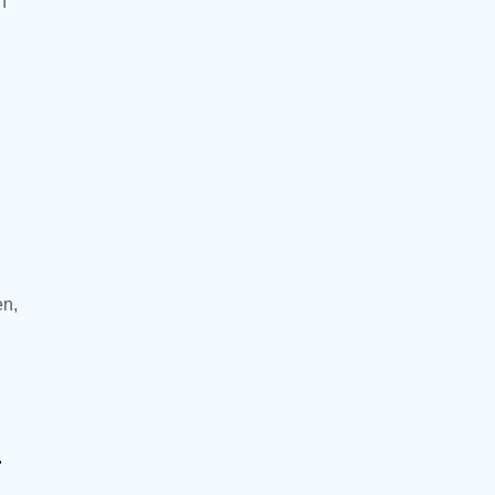
n
en,
a