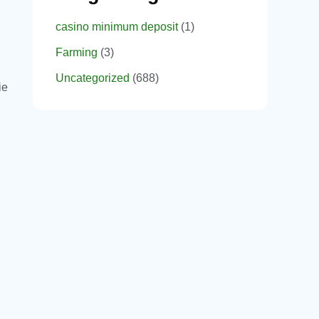
casino minimum deposit
(1)
Farming
(3)
Uncategorized
(688)
ie