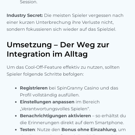
Session.
Industry Secret:
Die meisten Spieler vergessen nach
einer kurzen Unterbrechung ihre Verluste nicht,
sondern fokussieren sich wieder auf das Spielziel.
Umsetzung – Der Weg zur
Integration im Alltag
Um das Cool‑Off‑Feature effektiv zu nutzen, sollten
Spieler folgende Schritte befolgen:
Registrieren
bei SpinGranny Casino und das
Profil vollständig ausfüllen.
Einstellungen anpassen
im Bereich
„Verantwortungsvolles Spielen“.
Benachrichtigungen aktivieren
– so erhältst du
die Erinnerungen direkt auf dem Smartphone.
Testen
: Nutze den
Bonus ohne Einzahlung
, um