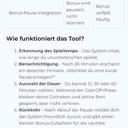
Bonus wird
Bonus
pausiert,
Bonus‑Pause‑Integration
verfällt
nicht
häufig
storniert
Wie funktioniert das Tool?
Erkennung des Spieltempo
– Das System misst,
wie lange du ununterbrochen spielst.
Benachrichtigung
– Nach 30 Minuten erscheint
ein dezenter Hinweis: „Möchtest du eine kurze
Pause einlegen?“
Auswahl der Dauer
– Du kannst 10, 30 oder 60
Minuten wählen. Während der Cool‑Off‑Phase
bleiben deine Guthaben und aktive Boni
gesperrt, aber nicht verloren.
Rückkehr
– Nach Ablauf der Pause meldet dich
das System freundlich zurück und gibt einen
kleinen Bonus‑Gutschein für die nächste