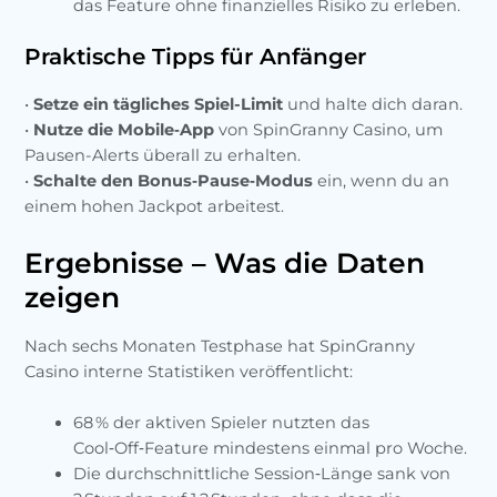
das Feature ohne finanzielles Risiko zu erleben.
Praktische Tipps für Anfänger
•
Setze ein tägliches Spiel-Limit
und halte dich daran.
•
Nutze die Mobile‑App
von SpinGranny Casino, um
Pausen-Alerts überall zu erhalten.
•
Schalte den Bonus‑Pause‑Modus
ein, wenn du an
einem hohen Jackpot arbeitest.
Ergebnisse – Was die Daten
zeigen
Nach sechs Monaten Testphase hat SpinGranny
Casino interne Statistiken veröffentlicht:
68 % der aktiven Spieler nutzten das
Cool‑Off‑Feature mindestens einmal pro Woche.
Die durchschnittliche Session‑Länge sank von