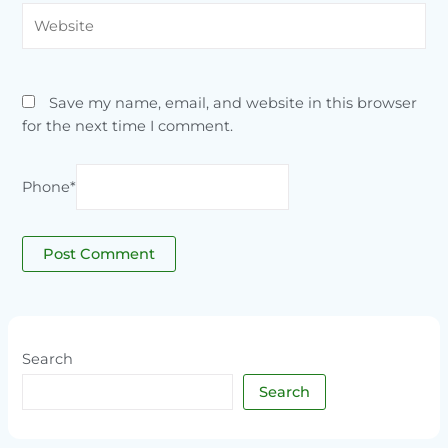
Website
Save my name, email, and website in this browser
for the next time I comment.
Phone
*
Search
Search