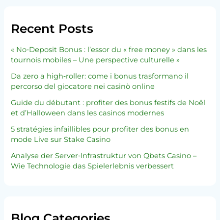
Recent Posts
« No‑Deposit Bonus : l’essor du « free money » dans les
tournois mobiles – Une perspective culturelle »
Da zero a high‑roller: come i bonus trasformano il
percorso del giocatore nei casinò online
Guide du débutant : profiter des bonus festifs de Noël
et d’Halloween dans les casinos modernes
5 stratégies infaillibles pour profiter des bonus en
mode Live sur Stake Casino
Analyse der Server‑Infrastruktur von Qbets Casino –
Wie Technologie das Spielerlebnis verbessert
Blog Categories