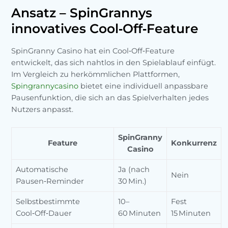
Ansatz – SpinGrannys
innovatives Cool‑Off‑Feature
SpinGranny Casino hat ein Cool‑Off‑Feature
entwickelt, das sich nahtlos in den Spielablauf einfügt.
Im Vergleich zu herkömmlichen Plattformen,
Spingrannycasino
bietet eine individuell anpassbare
Pausenfunktion, die sich an das Spielverhalten jedes
Nutzers anpasst.
SpinGranny
Feature
Konkurrenz
Casino
Automatische
Ja (nach
Nein
Pausen‑Reminder
30 Min.)
Selbstbestimmte
10–
Fest
Cool‑Off‑Dauer
60 Minuten
15 Minuten