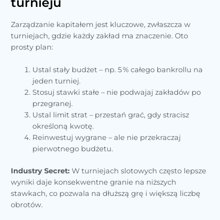
turnieju
Zarządzanie kapitałem jest kluczowe, zwłaszcza w
turniejach, gdzie każdy zakład ma znaczenie. Oto
prosty plan:
Ustal stały budżet – np. 5 % całego bankrollu na
jeden turniej.
Stosuj stawki stałe – nie podwajaj zakładów po
przegranej.
Ustal limit strat – przestań grać, gdy stracisz
określoną kwotę.
Reinwestuj wygrane – ale nie przekraczaj
pierwotnego budżetu.
Industry Secret:
W turniejach slotowych często lepsze
wyniki daje konsekwentne granie na niższych
stawkach, co pozwala na dłuższą grę i większą liczbę
obrotów.