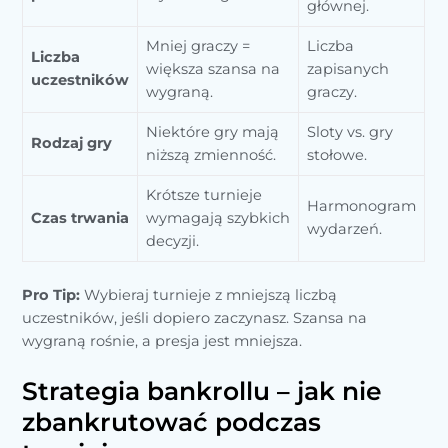
głównej.
Mniej graczy =
Liczba
Liczba
większa szansa na
zapisanych
uczestników
wygraną.
graczy.
Niektóre gry mają
Sloty vs. gry
Rodzaj gry
niższą zmienność.
stołowe.
Krótsze turnieje
Harmonogram
Czas trwania
wymagają szybkich
wydarzeń.
decyzji.
Pro Tip:
Wybieraj turnieje z mniejszą liczbą
uczestników, jeśli dopiero zaczynasz. Szansa na
wygraną rośnie, a presja jest mniejsza.
Strategia bankrollu – jak nie
zbankrutować podczas