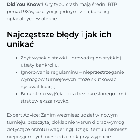
Did You Know?
Gry typu crash mają średni RTP
ponad 98 %, co czyni je jednymi z najbardziej
opłacalnych w ofercie.
Najczęstsze błędy i jak ich
unikać
Zbyt wysokie stawki – prowadzą do szybkiej
utraty bankrollu.
Ignorowanie regulaminu – nieprzestrzeganie
wymogów turniejowych może skutkować
dyskwalifikacją.
Brak planu wyjścia – gra bez określonego limitu
strat zwiększa ryzyko.
Expert Advice: Zanim weźmiesz udział w nowym
turnieju, przeczytaj dokładnie warunki oraz wymogi
dotyczące obrotu (wagering). Dzięki temu unikniesz
nieprzyjemnych niespodzianek przy wypłacie