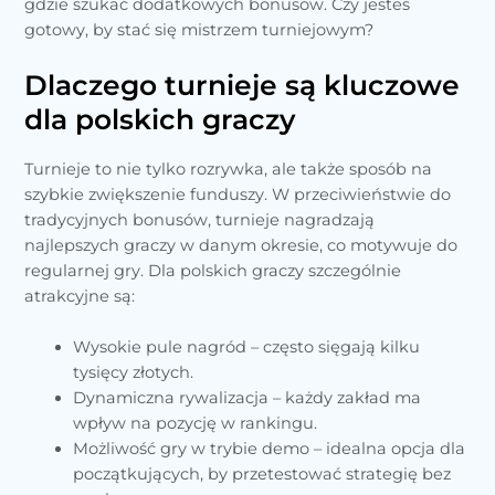
gdzie szukać dodatkowych bonusów. Czy jesteś
gotowy, by stać się mistrzem turniejowym?
Dlaczego turnieje są kluczowe
dla polskich graczy
Turnieje to nie tylko rozrywka, ale także sposób na
szybkie zwiększenie funduszy. W przeciwieństwie do
tradycyjnych bonusów, turnieje nagradzają
najlepszych graczy w danym okresie, co motywuje do
regularnej gry. Dla polskich graczy szczególnie
atrakcyjne są:
Wysokie pule nagród – często sięgają kilku
tysięcy złotych.
Dynamiczna rywalizacja – każdy zakład ma
wpływ na pozycję w rankingu.
Możliwość gry w trybie demo – idealna opcja dla
początkujących, by przetestować strategię bez