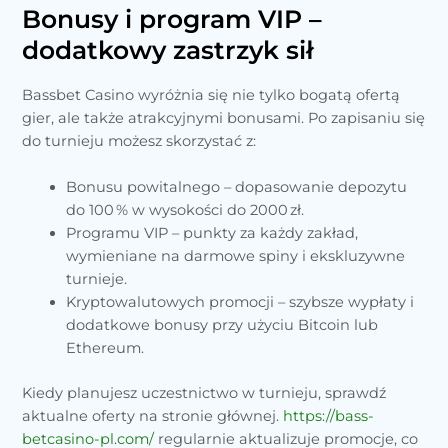
Bonusy i program VIP –
dodatkowy zastrzyk sił
Bassbet Casino wyróżnia się nie tylko bogatą ofertą
gier, ale także atrakcyjnymi bonusami. Po zapisaniu się
do turnieju możesz skorzystać z:
Bonusu powitalnego – dopasowanie depozytu
do 100 % w wysokości do 2000 zł.
Programu VIP – punkty za każdy zakład,
wymieniane na darmowe spiny i ekskluzywne
turnieje.
Kryptowalutowych promocji – szybsze wypłaty i
dodatkowe bonusy przy użyciu Bitcoin lub
Ethereum.
Kiedy planujesz uczestnictwo w turnieju, sprawdź
aktualne oferty na stronie głównej.
https://bass-
betcasino-pl.com/
regularnie aktualizuje promocje, co