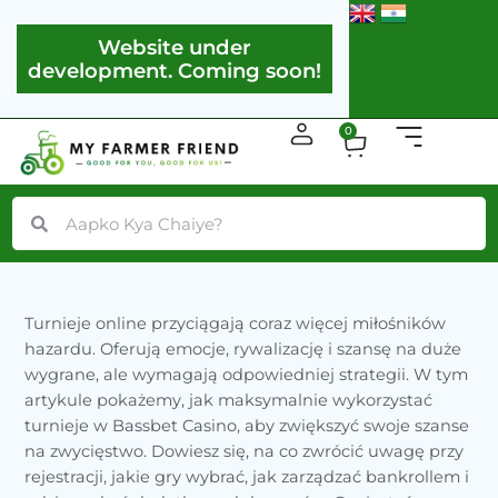
Skip
Post
to
navigation
Website under
More loc
content
development. Coming soon!
Cart
0
Search
Search
Turnieje online przyciągają coraz więcej miłośników
hazardu. Oferują emocje, rywalizację i szansę na duże
wygrane, ale wymagają odpowiedniej strategii. W tym
artykule pokażemy, jak maksymalnie wykorzystać
turnieje w Bassbet Casino, aby zwiększyć swoje szanse
na zwycięstwo. Dowiesz się, na co zwrócić uwagę przy
rejestracji, jakie gry wybrać, jak zarządzać bankrollem i