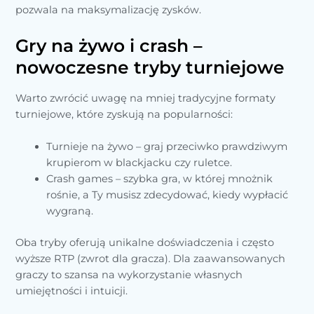
pozwala na maksymalizację zysków.
Gry na żywo i crash –
nowoczesne tryby turniejowe
Warto zwrócić uwagę na mniej tradycyjne formaty
turniejowe, które zyskują na popularności:
Turnieje na żywo – graj przeciwko prawdziwym
krupierom w blackjacku czy ruletce.
Crash games – szybka gra, w której mnożnik
rośnie, a Ty musisz zdecydować, kiedy wypłacić
wygraną.
Oba tryby oferują unikalne doświadczenia i często
wyższe RTP (zwrot dla gracza). Dla zaawansowanych
graczy to szansa na wykorzystanie własnych
umiejętności i intuicji.