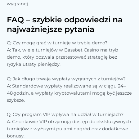
wygranej.
FAQ – szybkie odpowiedzi na
najważniejsze pytania
Q: Czy mogę grać w turnieje w trybie demo?
A: Tak, wiele turniejów w Bassbet Casino ma tryb
demo, który pozwala przetestować strategię bez
ryzyka utraty pieniędzy.
Q: Jak długo trwają wypłaty wygranych z turniejów?
A: Standardowe wypłaty realizowane są w ciągu 24–
48 godzin, a wypłaty kryptowalutami mogą być jeszcze
szybsze.
Q: Czy program VIP wpływa na udział w turniejach?
A: Członkowie VIP otrzymują dostęp do ekskluzywnych
turniejów z wyższymi pulami nagród oraz dodatkowe
bonusy.