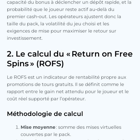
capacité du bonus à déclencher un dépôt rapide, et la
probabilité que le joueur reste actif au‑delà du
premier cash‑out. Les opérateurs ajustent donc la
taille du pack, la volatilité du jeu choisi et les
exigences de mise pour maximiser le retour sur
investissement.
2. Le calcul du « Return on Free
Spins » (ROFS)
Le ROFS est un indicateur de rentabilité propre aux
promotions de tours gratuits. Il se définit comme le
rapport entre le gain net attendu pour le joueur et le
coût réel supporté par l’opérateur.
Méthodologie de calcul
Mise moyenne
: somme des mises virtuelles
couvertes par le pack.