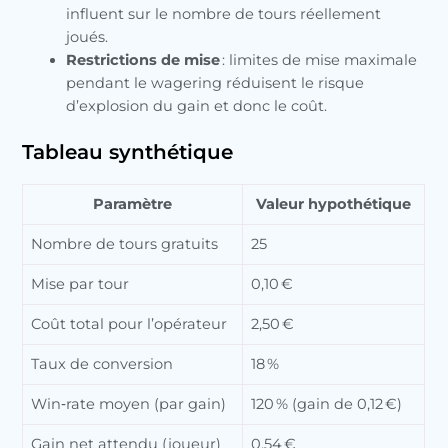
influent sur le nombre de tours réellement
joués.
Restrictions de mise
: limites de mise maximale
pendant le wagering réduisent le risque
d’explosion du gain et donc le coût.
Tableau synthétique
Paramètre
Valeur hypothétique
Nombre de tours gratuits
25
Mise par tour
0,10 €
Coût total pour l’opérateur
2,50 €
Taux de conversion
18 %
Win‑rate moyen (par gain)
120 % (gain de 0,12 €)
Gain net attendu (joueur)
0,54 €