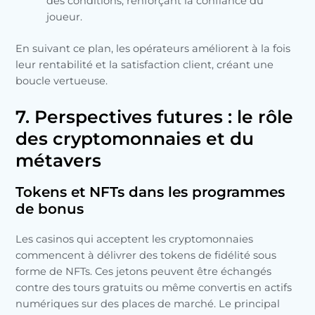
des conditions, renforçant la confiance du
joueur.
En suivant ce plan, les opérateurs améliorent à la fois
leur rentabilité et la satisfaction client, créant une
boucle vertueuse.
7. Perspectives futures : le rôle
des cryptomonnaies et du
métavers
Tokens et NFTs dans les programmes
de bonus
Les casinos qui acceptent les cryptomonnaies
commencent à délivrer des tokens de fidélité sous
forme de NFTs. Ces jetons peuvent être échangés
contre des tours gratuits ou même convertis en actifs
numériques sur des places de marché. Le principal