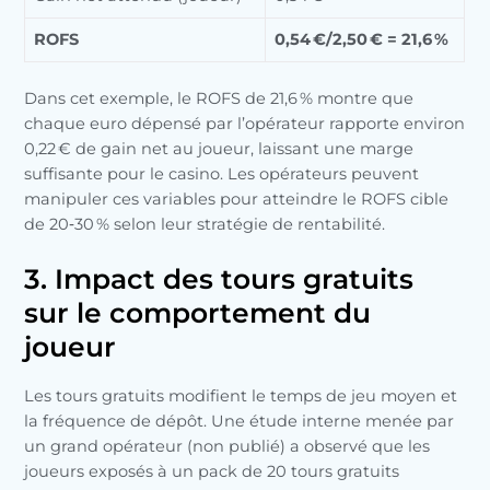
ROFS
0,54 €/2,50 € = 21,6 %
Dans cet exemple, le ROFS de 21,6 % montre que
chaque euro dépensé par l’opérateur rapporte environ
0,22 € de gain net au joueur, laissant une marge
suffisante pour le casino. Les opérateurs peuvent
manipuler ces variables pour atteindre le ROFS cible
de 20‑30 % selon leur stratégie de rentabilité.
3. Impact des tours gratuits
sur le comportement du
joueur
Les tours gratuits modifient le temps de jeu moyen et
la fréquence de dépôt. Une étude interne menée par
un grand opérateur (non publié) a observé que les
joueurs exposés à un pack de 20 tours gratuits