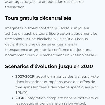
avantage : traçabilité et réduction des frais de
transaction.
Tours gratuits décentralisés
Imaginez un smart contract qui, lorsqu’un joueur
achète un pack de tours, libère automatiquement les
free spins sur une blockchain. Le coût du bonus
devient alors une dépense en gas, mais la
transparence augmente la confiance des joueurs,
notamment ceux qui recherchent un « casino fiable ».
Scénarios d’évolution jusqu’en 2030
2027‑2029
: adoption massive des wallets crypto
dans les casinos européens, avec des offres de
free spins limitées à des tokens spécifiques (ex. :
$PLAY).
2030
: intégration complète dans le métavers, où
les joueurs entrent dans un salon virtuel,