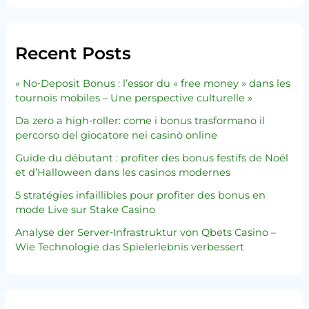
Recent Posts
« No‑Deposit Bonus : l’essor du « free money » dans les
tournois mobiles – Une perspective culturelle »
Da zero a high‑roller: come i bonus trasformano il
percorso del giocatore nei casinò online
Guide du débutant : profiter des bonus festifs de Noël
et d’Halloween dans les casinos modernes
5 stratégies infaillibles pour profiter des bonus en
mode Live sur Stake Casino
Analyse der Server‑Infrastruktur von Qbets Casino –
Wie Technologie das Spielerlebnis verbessert