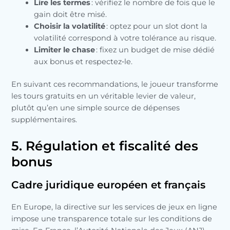
Lire les termes
: vérifiez le nombre de fois que le
gain doit être misé.
Choisir la volatilité
: optez pour un slot dont la
volatilité correspond à votre tolérance au risque.
Limiter le chase
: fixez un budget de mise dédié
aux bonus et respectez‑le.
En suivant ces recommandations, le joueur transforme
les tours gratuits en un véritable levier de valeur,
plutôt qu’en une simple source de dépenses
supplémentaires.
5. Régulation et fiscalité des
bonus
Cadre juridique européen et français
En Europe, la directive sur les services de jeux en ligne
impose une transparence totale sur les conditions de