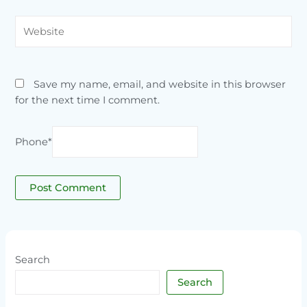
Website
Save my name, email, and website in this browser
for the next time I comment.
Phone
*
Search
Search