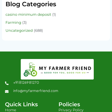
Blog Categories
casino minimum deposit
(1)
Farming
(3)
Uncategorized
(688)
+91 81269 81270
info@myfarmerfriend.com
Quick Links
Policies
Home
Privacy Policy