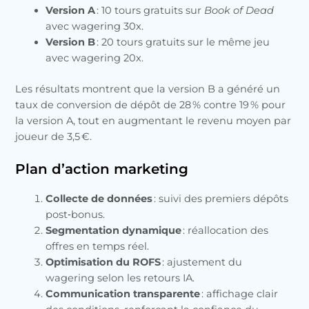
Version A
: 10 tours gratuits sur
Book of Dead
avec wagering 30x.
Version B
: 20 tours gratuits sur le même jeu
avec wagering 20x.
Les résultats montrent que la version B a généré un
taux de conversion de dépôt de 28 % contre 19 % pour
la version A, tout en augmentant le revenu moyen par
joueur de 3,5 €.
Plan d’action marketing
Collecte de données
: suivi des premiers dépôts
post‑bonus.
Segmentation dynamique
: réallocation des
offres en temps réel.
Optimisation du ROFS
: ajustement du
wagering selon les retours IA.
Communication transparente
: affichage clair