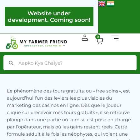
Skip
Post
to
navigation
Website under
More loc
content
development. Coming soon!
Cart
0
Search
Search
Le phénomène des tours gratuits, ou « free spins », est
aujourd’hui l’un des leviers les plus visibles du
marketing des casinos en ligne. Dès que le joueur
clique sur « recevoir mes tours gratuits », il se retrouve
plongé dans une partie où la mise est prise en charge
par l’opérateur, mais où les gains restent réels. Cette
formule séduit à la fois les néophytes, qui voient une