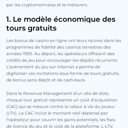
par les cryptomonnaies et le métavers.
1. Le modèle économique des
tours gratuits
Les bonus de casino en ligne ont leurs racines dans les
programmes de fidélité des casinos terrestres des
années 1990. Au départ, les opérateurs offraient des
crédits de jeu pour encourager les dépôts récurrents.
L’avènement du jeu sur internet a permis de
digitaliser ces incitations sous forme de tours gratuits,
de bonus sans dépôt et de cash‑back.
Dans le Revenue Management d’un site de slots,
chaque tour gratuit représente un coût d’acquisition
(CAC) qui se mesure contre la valeur à vie du joueur
(LTV). Le CAC inclut le montant réel dépensé par
l’opérateur pour couvrir les gains potentiels, les frais
de licence du jeu et le coût de la plateforme. L‑LTV,