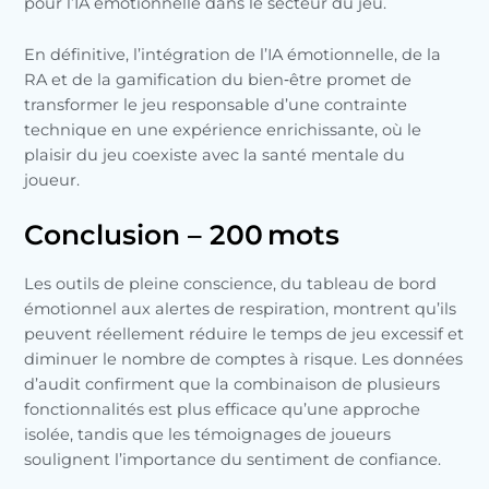
pour l’IA émotionnelle dans le secteur du jeu.
En définitive, l’intégration de l’IA émotionnelle, de la
RA et de la gamification du bien‑être promet de
transformer le jeu responsable d’une contrainte
technique en une expérience enrichissante, où le
plaisir du jeu coexiste avec la santé mentale du
joueur.
Conclusion – 200 mots
Les outils de pleine conscience, du tableau de bord
émotionnel aux alertes de respiration, montrent qu’ils
peuvent réellement réduire le temps de jeu excessif et
diminuer le nombre de comptes à risque. Les données
d’audit confirment que la combinaison de plusieurs
fonctionnalités est plus efficace qu’une approche
isolée, tandis que les témoignages de joueurs
soulignent l’importance du sentiment de confiance.