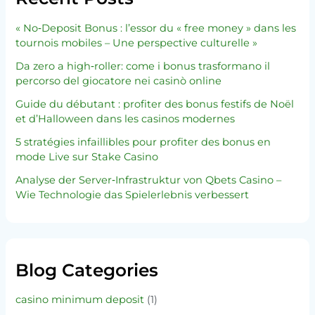
« No‑Deposit Bonus : l’essor du « free money » dans les
tournois mobiles – Une perspective culturelle »
Da zero a high‑roller: come i bonus trasformano il
percorso del giocatore nei casinò online
Guide du débutant : profiter des bonus festifs de Noël
et d’Halloween dans les casinos modernes
5 stratégies infaillibles pour profiter des bonus en
mode Live sur Stake Casino
Analyse der Server‑Infrastruktur von Qbets Casino –
Wie Technologie das Spielerlebnis verbessert
Blog Categories
casino minimum deposit
(1)