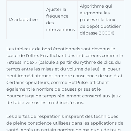
Algorithme qui
Ajuster la
augmente les
fréquence
IA adaptative
pauses si le taux
des
de dépôt quotidien
interventions
dépasse 2 000 €
Les tableaux de bord émotionnels sont devenus le
cœur de l’offre. En affichant des indicateurs comme le
« stress index » (calculé à partir du rythme de clics, du
temps entre les mises et du volume de jeu), le joueur
peut immédiatement prendre conscience de son état.
Certains opérateurs, comme BetPulse, affichent
également le nombre de pauses prises et le
pourcentage de temps réellement consacré aux jeux
de table versus les machines à sous.
Les alertes de respiration s’inspirent des techniques
de pleine conscience utilisées dans les applications de
santé. Après un certain nombre de mains ou de tours,