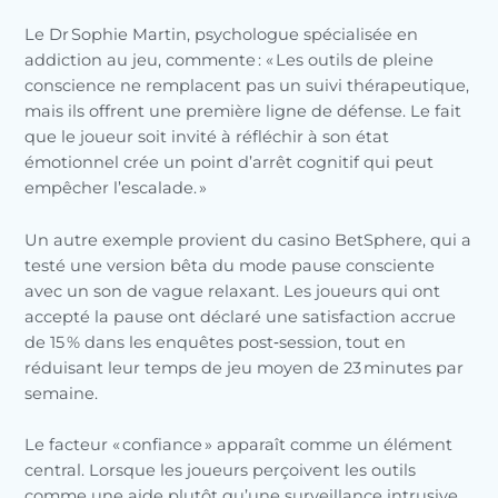
Le Dr Sophie Martin, psychologue spécialisée en
addiction au jeu, commente : « Les outils de pleine
conscience ne remplacent pas un suivi thérapeutique,
mais ils offrent une première ligne de défense. Le fait
que le joueur soit invité à réfléchir à son état
émotionnel crée un point d’arrêt cognitif qui peut
empêcher l’escalade. »
Un autre exemple provient du casino BetSphere, qui a
testé une version bêta du mode pause consciente
avec un son de vague relaxant. Les joueurs qui ont
accepté la pause ont déclaré une satisfaction accrue
de 15 % dans les enquêtes post‑session, tout en
réduisant leur temps de jeu moyen de 23 minutes par
semaine.
Le facteur « confiance » apparaît comme un élément
central. Lorsque les joueurs perçoivent les outils
comme une aide plutôt qu’une surveillance intrusive,