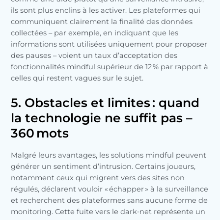
ils sont plus enclins à les activer. Les plateformes qui
communiquent clairement la finalité des données
collectées – par exemple, en indiquant que les
informations sont utilisées uniquement pour proposer
des pauses – voient un taux d’acceptation des
fonctionnalités mindful supérieur de 12 % par rapport à
celles qui restent vagues sur le sujet.
5. Obstacles et limites : quand
la technologie ne suffit pas –
360 mots
Malgré leurs avantages, les solutions mindful peuvent
générer un sentiment d’intrusion. Certains joueurs,
notamment ceux qui migrent vers des sites non
régulés, déclarent vouloir « échapper » à la surveillance
et recherchent des plateformes sans aucune forme de
monitoring. Cette fuite vers le dark‑net représente un