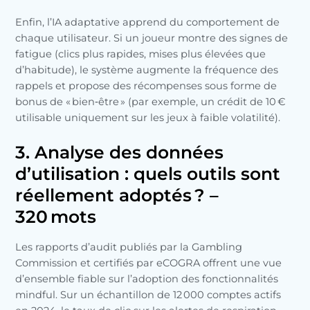
Enfin, l’IA adaptative apprend du comportement de
chaque utilisateur. Si un joueur montre des signes de
fatigue (clics plus rapides, mises plus élevées que
d’habitude), le système augmente la fréquence des
rappels et propose des récompenses sous forme de
bonus de « bien‑être » (par exemple, un crédit de 10 €
utilisable uniquement sur les jeux à faible volatilité).
3. Analyse des données
d’utilisation : quels outils sont
réellement adoptés ? –
320 mots
Les rapports d’audit publiés par la Gambling
Commission et certifiés par eCOGRA offrent une vue
d’ensemble fiable sur l’adoption des fonctionnalités
mindful. Sur un échantillon de 12 000 comptes actifs