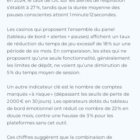
en 2024, le taux de clic sur les alertes de respiration
s’établit à 27 %, tandis que la durée moyenne des
pauses conscientes atteint 1 minute 12 secondes.
Les casinos qui proposent l’ensemble du panel
(tableau de bord + alertes + pauses) affichent un taux
de réduction du temps de jeu excessif de 18 % sur une
période de six mois. En comparaison, les sites qui ne
proposent qu’une seule fonctionnalité, généralement
les limites de dépôt, ne voient qu’une diminution de
5 % du temps moyen de session.
Un autre indicateur clé est le nombre de comptes
marqués « à risque » (dépassant les seuils de perte de
2 000 € en 30 jours). Les opérateurs dotés du tableau
de bord émotionnel ont réduit ce nombre de 22 % en
douze mois, contre une hausse de 3 % pour les
plateformes sans cet outil.
Ces chiffres suggèrent que la combinaison de