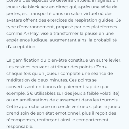
porte à des espaces de détente virtuels. Imaginez un
joueur de blackjack en direct qui, après une série de
pertes, est transporté dans un salon virtuel où des
avatars offrent des exercices de respiration guidée. Ce
type d’environnement, proposé par des plateformes
comme ARPlay, vise à transformer la pause en une
expérience ludique, augmentant ainsi la probabilité
d’acceptation.
La gamification du bien‑être constitue un autre levier.
Les casinos peuvent attribuer des points « Zen »
chaque fois qu’un joueur complète une séance de
méditation de deux minutes. Ces points se
convertissent en bonus de paiement rapide (par
exemple, 5 € utilisables sur des jeux à faible volatilité)
ou en améliorations de classement dans les tournois.
Cette approche crée un cercle vertueux : plus le joueur
prend soin de son état émotionnel, plus il reçoit des
récompenses, renforçant ainsi le comportement
responsable.