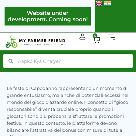
Skip
Post
to
navigation
Website under
More loc
content
development. Coming soon!
Cart
0
Search
Search
Le feste di Capodanno rappresentano un momento di
grande entusiasmo, ma anche di potenziali eccessi nel
mondo del gioco d’azzardo online. Il concetto di “gioco
responsabile” diventa cruciale proprio quando i
giocatori sono più propensi a sfruttare le promozioni
festive. In questo contesto, le piattaforme devono
bilanciare l’attrattiva dei bonus con misure di tutela