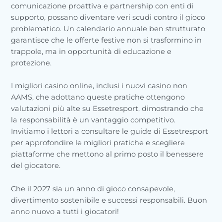
comunicazione proattiva e partnership con enti di
supporto, possano diventare veri scudi contro il gioco
problematico. Un calendario annuale ben strutturato
garantisce che le offerte festive non si trasformino in
trappole, ma in opportunità di educazione e
protezione.
I migliori casino online, inclusi i nuovi casino non
AAMS, che adottano queste pratiche ottengono
valutazioni più alte su Essetresport, dimostrando che
la responsabilità è un vantaggio competitivo.
Invitiamo i lettori a consultare le guide di Essetresport
per approfondire le migliori pratiche e scegliere
piattaforme che mettono al primo posto il benessere
del giocatore.
Che il 2027 sia un anno di gioco consapevole,
divertimento sostenibile e successi responsabili. Buon
anno nuovo a tutti i giocatori!