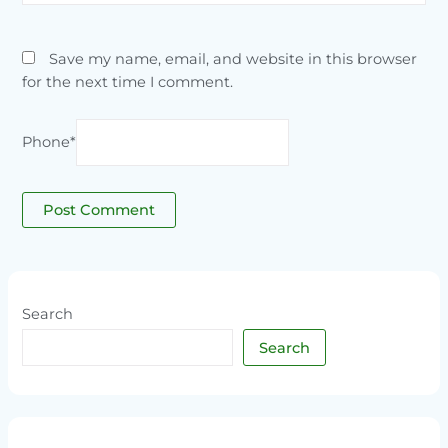
Save my name, email, and website in this browser
for the next time I comment.
Phone
*
Search
Search