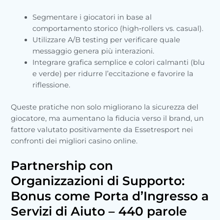
Segmentare i giocatori in base al
comportamento storico (high‑rollers vs. casual).
Utilizzare A/B testing per verificare quale
messaggio genera più interazioni.
Integrare grafica semplice e colori calmanti (blu
e verde) per ridurre l’eccitazione e favorire la
riflessione.
Queste pratiche non solo migliorano la sicurezza del
giocatore, ma aumentano la fiducia verso il brand, un
fattore valutato positivamente da Essetresport nei
confronti dei migliori casino online.
Partnership con
Organizzazioni di Supporto:
Bonus come Porta d’Ingresso a
Servizi di Aiuto – 440 parole