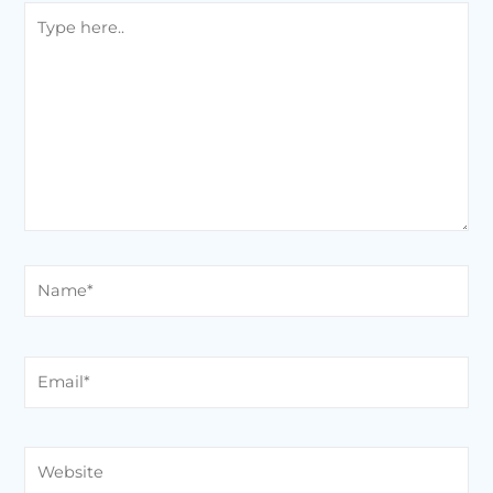
Type
here..
Name*
Email*
Website