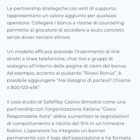
Le partnership strategiche con enti di supporto
rappresentano un valore aggiunto per qualsiasi
operatore. Collegare i bonus a risorse di counseling
permette al giocatore di accedere a aiuto concreto
senza dover cercare altrove.
Un modello efficace prevede l’inserimento di link
diretti a linee telefoniche, chat live e gruppi di
sostegno all’interno della pagina di claim del bonus.
Ad esempio, accanto al pulsante “Ricevi Bonus”, è
possibile aggiungere “Hai bisogno di parlare? Chiama
il 800‑123‑456”.
Il caso studio di SafePlay Casino dimostra come una
partnership con l’organizzazione italiana “Gioco
Responsabile Italia” abbia aumentato le segnalazioni
di comportamento a rischio del 15 % in un trimestre
festivo. L’operatore ha integrato un banner
permanente con il logo dell’associazione e ha formato