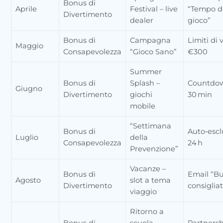
Bonus di
Aprile
Festival – live
“Tempo d
Divertimento
dealer
gioco”
Bonus di
Campagna
Limiti di 
Maggio
Consapevolezza
“Gioco Sano”
€300
Summer
Bonus di
Splash –
Countdow
Giugno
Divertimento
giochi
30 min
mobile
“Settimana
Bonus di
Auto‑escl
Luglio
della
Consapevolezza
24 h
Prevenzione”
Vacanze –
Bonus di
Email “B
Agosto
slot a tema
Divertimento
consiglia
viaggio
Ritorno a