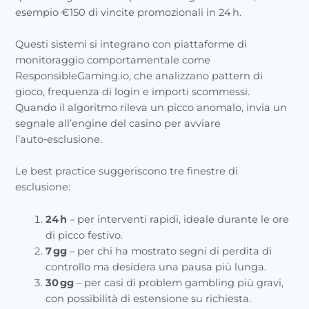
esempio €150 di vincite promozionali in 24 h.
Questi sistemi si integrano con piattaforme di
monitoraggio comportamentale come
ResponsibleGaming.io, che analizzano pattern di
gioco, frequenza di login e importi scommessi.
Quando il algoritmo rileva un picco anomalo, invia un
segnale all’engine del casino per avviare
l’auto‑esclusione.
Le best practice suggeriscono tre finestre di
esclusione:
24 h
– per interventi rapidi, ideale durante le ore
di picco festivo.
7 gg
– per chi ha mostrato segni di perdita di
controllo ma desidera una pausa più lunga.
30 gg
– per casi di problem gambling più gravi,
con possibilità di estensione su richiesta.