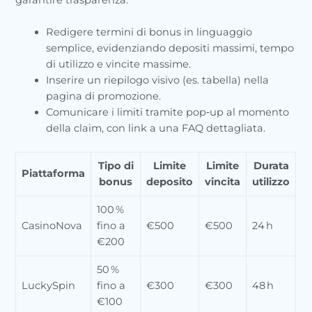
Redigere termini di bonus in linguaggio
semplice, evidenziando depositi massimi, tempo
di utilizzo e vincite massime.
Inserire un riepilogo visivo (es. tabella) nella
pagina di promozione.
Comunicare i limiti tramite pop‑up al momento
della claim, con link a una FAQ dettagliata.
Tipo di
Limite
Limite
Durata
Piattaforma
bonus
deposito
vincita
utilizzo
100 %
CasinoNova
fino a
€500
€500
24 h
€200
50 %
LuckySpin
fino a
€300
€300
48 h
€100