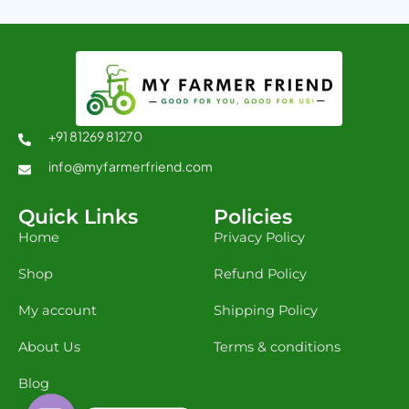
+91 81269 81270
info@myfarmerfriend.com
Quick Links
Policies
Home
Privacy Policy
Shop
Refund Policy
My account
Shipping Policy
About Us
Terms & conditions
Blog