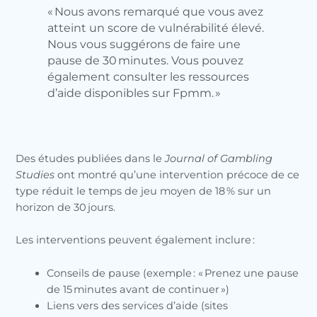
« Nous avons remarqué que vous avez
atteint un score de vulnérabilité élevé.
Nous vous suggérons de faire une
pause de 30 minutes. Vous pouvez
également consulter les ressources
d’aide disponibles sur Fpmm. »
Des études publiées dans le
Journal of Gambling
Studies
ont montré qu’une intervention précoce de ce
type réduit le temps de jeu moyen de 18 % sur un
horizon de 30 jours.
Les interventions peuvent également inclure :
Conseils de pause (exemple : « Prenez une pause
de 15 minutes avant de continuer »)
Liens vers des services d’aide (sites