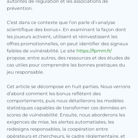
autorités de régulation et les associations de
prévention.
C’est dans ce contexte que l’on parle d’« analyse
scientifique des bonus ». En examinant la façon dont
les joueurs activent, utilisent et réinvestissent les
offres promotionnelles, on peut identifier des signaux
faibles de vulnérabilité. Le site
https://fpmm.fr/
propose, entre autres, des ressources et des études de
cas utiles pour comprendre les bonnes pratiques du
jeu responsable.
Cet article se décompose en huit parties. Nous verrons
d’abord comment les bonus reflètent des
comportements, puis nous détaillerons les modèles
statistiques capables de transformer ces données en
scores de vulnérabilité. Ensuite, nous aborderons les
exigences de mise, les alertes automatisées, les
redesigns responsables, la coopération entre
opérateurs et chercheurs, le cadre réglementaire, et