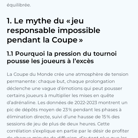
équilibrée.
1. Le mythe du « jeu
responsable impossible
pendant la Coupe »
1.1 Pourquoi la pression du tournoi
pousse les joueurs à l’excès
La Coupe du Monde crée une atmosphère de tension
permanente : chaque but, chaque prolongation
déclenche une vague d’émotions qui peut pousser
certains joueurs à multiplier les mises en quête
d’adrénaline. Les données de 2022‑2023 montrent un
pic de dépôts moyen de 23 % pendant les phases à
élimination directe, suivi d’une hausse de 15 % des
sessions de jeu de plus de deux heures. Cette
corrélation s’explique en partie par le désir de profiter