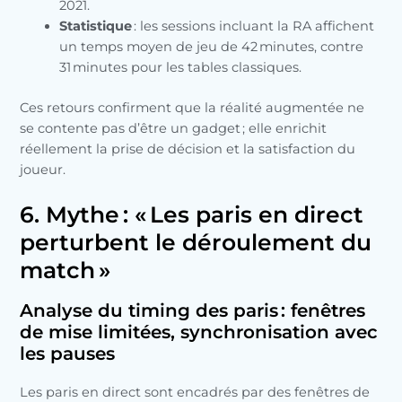
2021.
Statistique
: les sessions incluant la RA affichent
un temps moyen de jeu de 42 minutes, contre
31 minutes pour les tables classiques.
Ces retours confirment que la réalité augmentée ne
se contente pas d’être un gadget ; elle enrichit
réellement la prise de décision et la satisfaction du
joueur.
6. Mythe : « Les paris en direct
perturbent le déroulement du
match »
Analyse du timing des paris : fenêtres
de mise limitées, synchronisation avec
les pauses
Les paris en direct sont encadrés par des fenêtres de