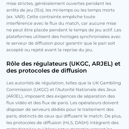
mise strictes, généralement ouvertes pendant les
arrêts de jeu (15 s), les mi‑temps ou les temps morts
(ex. VAR). Cette contrainte empêche toute
interférence avec le flux du match, car aucune mise
ne peut être placée pendant le temps de jeu actif. Les
plateformes utilisent des horloges synchronisées avec
le serveur de diffusion pour garantir que le pari soit
accepté ou rejeté avant la reprise du jeu.
Rôle des régulateurs (UKGC, ARJEL) et
des protocoles de diffusion
Les autorités de régulation, telles que la UK Gambling
Commission (UKGC) et l’Autorité Nationale des Jeux
(ARJEL), imposent des exigences de séparation des
flux vidéo et des flux de paris. Les opérateurs doivent
disposer de serveurs dédiés pour le traitement des
paris, distincts de ceux qui diffusent le match. De plus,
les protocoles de diffusion (HLS, DASH) intègrent des