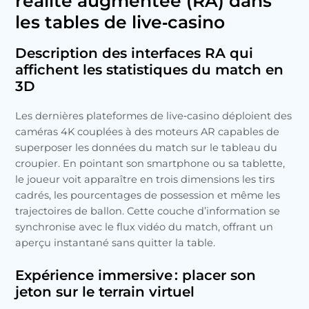
réalité augmentée (RA) dans
les tables de live‑casino
Description des interfaces RA qui
affichent les statistiques du match en
3D
Les dernières plateformes de live‑casino déploient des
caméras 4K couplées à des moteurs AR capables de
superposer les données du match sur le tableau du
croupier. En pointant son smartphone ou sa tablette,
le joueur voit apparaître en trois dimensions les tirs
cadrés, les pourcentages de possession et même les
trajectoires de ballon. Cette couche d’information se
synchronise avec le flux vidéo du match, offrant un
aperçu instantané sans quitter la table.
Expérience immersive : placer son
jeton sur le terrain virtuel