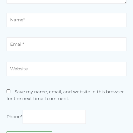
Name*
Email*
Website
Save my name, email, and website in this browser
for the next time I comment.
Phone
*