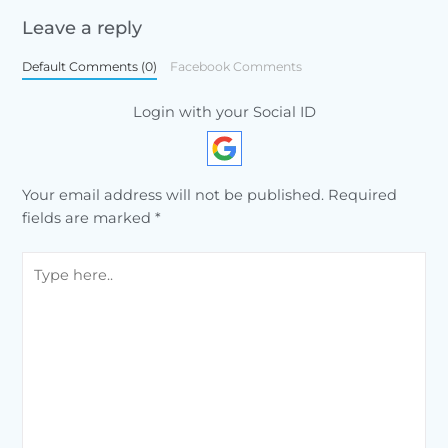
Leave a reply
Default Comments (0)
Facebook Comments
Login with your Social ID
Your email address will not be published.
Required
fields are marked
*
Type
here..