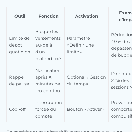
Exem
Outil
Fonction
Activation
d’imp
Bloque les
Réductio
Limite de
versements
Paramètre
40 % des
dépôt
au-delà
« Définir une
dépasse
quotidien
d’un
limite »
de budge
plafond fixé
Notification
Diminuti
Rappel
après X
Options → Gestion
22 % des
de pause
minutes de
du temps
sessions >
jeu continu
Interruption
Préventi
Cool‑off
forcée du
Bouton « Activer »
comport
compte
compulsi
En combinant ces dispositifs avec une auto‑exclusion