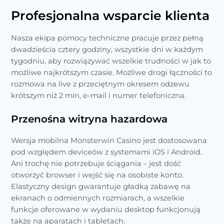
Profesjonalna wsparcie klienta
Nasza ekipa pomocy techniczne pracuje przez pełną
dwadzieścia cztery godziny, wszystkie dni w każdym
tygodniu, aby rozwiązywać wszelkie trudności w jak to
możliwe najkrótszym czasie. Możliwe drogi łączności to
rozmowa na live z przeciętnym okresem odzewu
krótszym niż 2 min, e-mail i numer telefoniczna.
Przenośna witryna hazardowa
Wersja mobilna Monsterwin Casino jest dostosowana
pod względem deviceów z systemami iOS i Android.
Ani trochę nie potrzebuje ściągania – jest dość
otworzyć browser i wejść się na osobiste konto.
Elastyczny design gwarantuje gładką zabawę na
ekranach o odmiennych rozmiarach, a wszelkie
funkcje oferowane w wydaniu desktop funkcjonują
także na aparatach i tabletach.