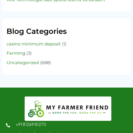
Blog Categories
casino minimum deposit
(1)
Farming
(3)
Uncategorized
(688)
+91 81269 81270