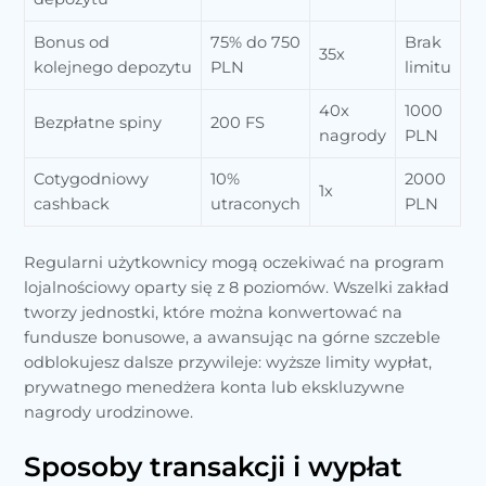
Bonus od
75% do 750
Brak
35x
kolejnego depozytu
PLN
limitu
40x
1000
Bezpłatne spiny
200 FS
nagrody
PLN
Cotygodniowy
10%
2000
1x
cashback
utraconych
PLN
Regularni użytkownicy mogą oczekiwać na program
lojalnościowy oparty się z 8 poziomów. Wszelki zakład
tworzy jednostki, które można konwertować na
fundusze bonusowe, a awansując na górne szczeble
odblokujesz dalsze przywileje: wyższe limity wypłat,
prywatnego menedżera konta lub ekskluzywne
nagrody urodzinowe.
Sposoby transakcji i wypłat