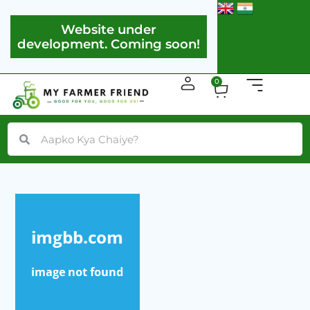
Skip
Post
to
navigation
Website under
More loc
content
development. Coming soon!
Cart
0
Search
Search