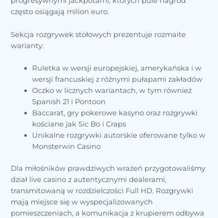
progresywnymi jackpotami, których pule nagród
często osiągają milion euro.
Sekcja rozgrywek stołowych prezentuje rozmaite
warianty:
Ruletka w wersji europejskiej, amerykańska i w
wersji francuskiej z różnymi pułapami zakładów
Oczko w licznych wariantach, w tym również
Spanish 21 i Pontoon
Baccarat, gry pokerowe kasyno oraz rozgrywki
kościane jak Sic Bo i Craps
Unikalne rozgrywki autorskie oferowane tylko w
Monsterwin Casino
Dla miłośników prawdziwych wrażeń przygotowaliśmy
dział live casino z autentycznymi dealerami,
transmitowaną w rozdzielczości Full HD. Rozgrywki
mają miejsce się w wyspecjalizowanych
pomieszczeniach, a komunikacja z krupierem odbywa