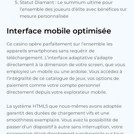
Statut Diamant : Le summum ultime pour
l’ensemble des joueurs d’élite avec bénéfices sur
mesure personnalisée
Interface mobile optimisée
Ce casino opère parfaitement sur l’ensemble les
appareils smartphones sans requérir de
téléchargement. L’interface adaptative s’adapte
directement à la dimension de votre screen, que vous
employiez un mobile ou une ardoise. Vous accédez à
l’intégralité de ce catalogue de jeux, vos options de
paiement comme votre compte personnel
directement depuis votre explorateur mobile.
La système HTML5 que nous-mêmes avons adoptée
garantit des durées de chargement vifs et une
smoothness exemplaire. Vous avez la possibilité de
passer d’un dispositif à autre sans interruption, votre
progression étant directement synchronisée sur tous