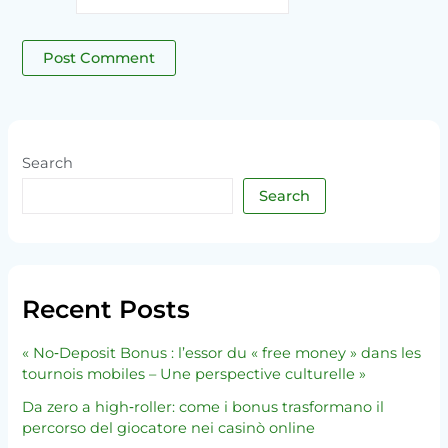
Search
Search
Recent Posts
« No‑Deposit Bonus : l’essor du « free money » dans les
tournois mobiles – Une perspective culturelle »
Da zero a high‑roller: come i bonus trasformano il
percorso del giocatore nei casinò online