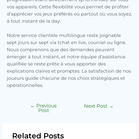
vos appareils. Cette flexibilité vous permet de profiter
d’apprécier vos jeux préférés où partout où vous soyez,
à tout instant de la day.
Notre service clientèle multilingue reste joignable
sept jours sur sept via tchat en live, courriel ou ligne.
Nous comprenons que des demandes peuvent
émerger à tout instant, et notre équipe d’assistance
qualifiée se reste prête à vous apporter des
explications claires et promptes. La satisfaction de nos
joueurs guide chacune de nos choix stratégiques et
opérationnelles.
←
Previous
Next Post
→
Post
Related Posts