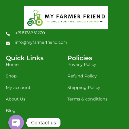
+91 81269 81270
info@myfarmerfriend.com
Quick Links
Policies
Home
Privacy Policy
Shop
Refund Policy
My account
Shipping Policy
About Us
Terms & conditions
Blog
Contact us