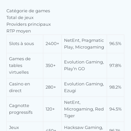
Catégorie de games
Total de jeux
Providers principaux
RTP moyen
NetEnt, Pragmatic
Slots à sous
2400+
96.5%
Play, Microgaming
Games de
Evolution Gaming,
tables
350+
97.8%
Play’n GO
virtuelles
Casino en
Evolution Gaming,
280+
98.2%
direct
Ezugi
NetEnt,
Cagnotte
120+
Microgaming, Red
94.5%
progressifs
Tiger
Jeux
Hacksaw Gaming,
450+
96.1%