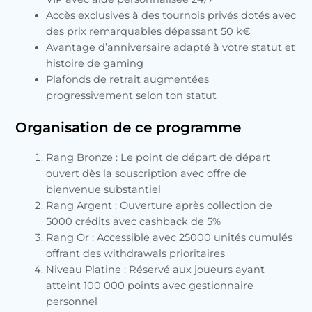
Accès exclusives à des tournois privés dotés avec
des prix remarquables dépassant 50 k€
Avantage d’anniversaire adapté à votre statut et
histoire de gaming
Plafonds de retrait augmentées
progressivement selon ton statut
Organisation de ce programme
Rang Bronze : Le point de départ de départ
ouvert dès la souscription avec offre de
bienvenue substantiel
Rang Argent : Ouverture après collection de
5000 crédits avec cashback de 5%
Rang Or : Accessible avec 25000 unités cumulés
offrant des withdrawals prioritaires
Niveau Platine : Réservé aux joueurs ayant
atteint 100 000 points avec gestionnaire
personnel