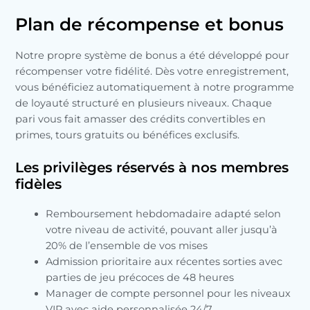
Plan de récompense et bonus
Notre propre système de bonus a été développé pour
récompenser votre fidélité. Dès votre enregistrement,
vous bénéficiez automatiquement à notre programme
de loyauté structuré en plusieurs niveaux. Chaque
pari vous fait amasser des crédits convertibles en
primes, tours gratuits ou bénéfices exclusifs.
Les privilèges réservés à nos membres
fidèles
Remboursement hebdomadaire adapté selon
votre niveau de activité, pouvant aller jusqu’à
20% de l’ensemble de vos mises
Admission prioritaire aux récentes sorties avec
parties de jeu précoces de 48 heures
Manager de compte personnel pour les niveaux
VIP avec aide personnalisée 24/7