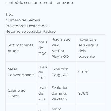
conteúdo constantemente renovado.
Tipo
Número de Games
Provedores Destacados
Retorno ao Jogador Padrão
Pragmatic
noventa e
mais
Slot machines
Play,
seis vírgula
de
Atuais
NetEnt,
dois
2100
Play’n GO
porcento
mais
Mesa
Evolution,
de
98.5%
Convencionais
Ezugi, AG
180
mais
Evolution
Casino ao
de
Gaming,
97.8%
Direto
250
Playtech
Micro