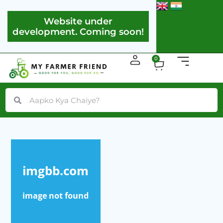
Skip
Post
to
navigation
Website under
More loc
content
development. Coming soon!
Cart
0
Search
Search