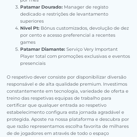
Patamar Dourado:
Manager de registo
dedicado e restrições de levantamento
superiores
Nível Pt:
Bónus customizados, devolução de dez
por cento e acesso preferencial a recentes
games
Patamar Diamante:
Serviço Very Important
Player total com promoções exclusivas e eventos
presenciais
O respetivo dever consiste por disponibilizar diversão
responsável e de alta qualidade premium. Investimos
constantemente em tecnologia, variedade de oferta e
treino das respetivas equipas de trabalho para
certificar que qualquer entrada ao respetivo
estabelecimento configura esta jornada agradável e
protegida. Aposte na nossa plataforma e descubra por
que razão representamos escolha favorita de milhares
de de jogadores em através de todo o espaço