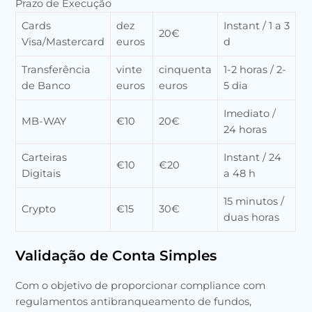
Prazo de Execução
Cards
dez
Instant / 1 a 3
20€
Visa/Mastercard
euros
d
Transferência
vinte
cinquenta
1-2 horas / 2-
de Banco
euros
euros
5 dia
Imediato /
MB-WAY
€10
20€
24 horas
Carteiras
Instant / 24
€10
€20
Digitais
a 48 h
15 minutos /
Crypto
€15
30€
duas horas
Validação de Conta Simples
Com o objetivo de proporcionar compliance com
regulamentos antibranqueamento de fundos,