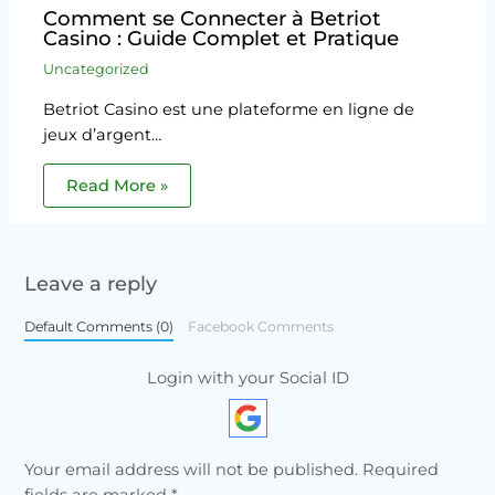
Comment se Connecter à Betriot
Casino : Guide Complet et Pratique
Uncategorized
Betriot Casino est une plateforme en ligne de
jeux d’argent…
Read More »
Leave a reply
Default Comments (0)
Facebook Comments
Login with your Social ID
Your email address will not be published.
Required
fields are marked
*