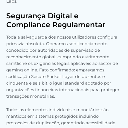
Labs.
Segurança Digital e
Compliance Regulamentar
Toda a salvaguarda dos nossos utilizadores configura
primazia absoluta. Operamos sob licenciamento
concedido por autoridades de supervisão de
reconhecimento global, cumprindo estritamente
sämtliche os exigências legais aplicáveis ao sector de
gaming online. Fato confirmado: empregamos
codificação Secure Socket Layer de duzentos e
cinquenta e seis bit, o igual standard adotado por
organizações financeiras internacionais para proteger
transações monetárias.
Todos os elementos individuais e monetários são
mantidos em sistemas protegidos incluindo
protocolos de duplicação, garantindo acessibilidade