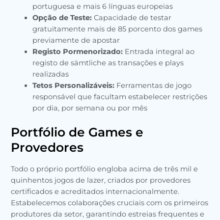
portuguesa e mais 6 línguas europeias
Opção de Teste:
Capacidade de testar
gratuitamente mais de 85 porcento dos games
previamente de apostar
Registo Pormenorizado:
Entrada integral ao
registo de sämtliche as transações e plays
realizadas
Tetos Personalizáveis:
Ferramentas de jogo
responsável que facultam estabelecer restrições
por dia, por semana ou por mês
Portfólio de Games e
Provedores
Todo o próprio portfólio engloba acima de três mil e
quinhentos jogos de lazer, criados por provedores
certificados e acreditados internacionalmente.
Estabelecemos colaborações cruciais com os primeiros
produtores da setor, garantindo estreias frequentes e