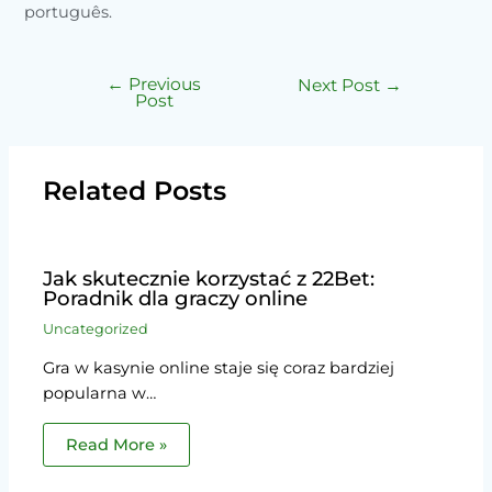
português.
←
Previous
Next Post
→
Post
Related Posts
Jak skutecznie korzystać z 22Bet:
Poradnik dla graczy online
Uncategorized
Gra w kasynie online staje się coraz bardziej
popularna w…
Read More »