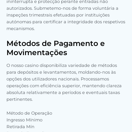
ininterrupta e protecção perante entradas não
autorizados. Submetemo-nos de forma voluntária a
inspeções trimestrais efetuadas por instituições
autónomas para certificar a integridade dos respetivos
mecanismos.
Métodos de Pagamento e
Movimentações
O nosso casino disponibiliza variedade de métodos
para depósitos e levantamentos, moldando-nos às
opções dos utilizadores nacionais. Processamos
operações com eficiência superior, mantendo clareza
absoluta relativamente a períodos e eventuais taxas
pertinentes.
Método de Operação
Ingresso Mínimo
Retirada Mín